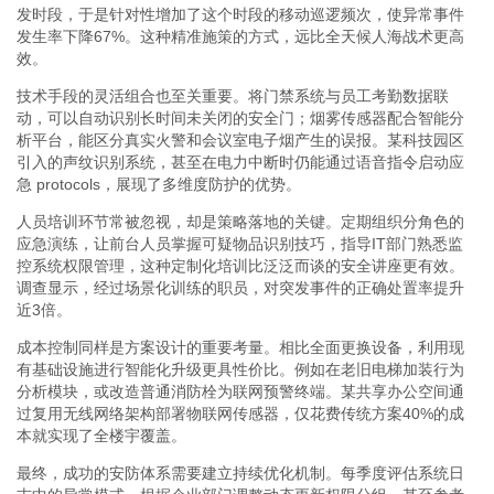
发时段，于是针对性增加了这个时段的移动巡逻频次，使异常事件
发生率下降67%。这种精准施策的方式，远比全天候人海战术更高
效。
技术手段的灵活组合也至关重要。将门禁系统与员工考勤数据联
动，可以自动识别长时间未关闭的安全门；烟雾传感器配合智能分
析平台，能区分真实火警和会议室电子烟产生的误报。某科技园区
引入的声纹识别系统，甚至在电力中断时仍能通过语音指令启动应
急 protocols，展现了多维度防护的优势。
人员培训环节常被忽视，却是策略落地的关键。定期组织分角色的
应急演练，让前台人员掌握可疑物品识别技巧，指导IT部门熟悉监
控系统权限管理，这种定制化培训比泛泛而谈的安全讲座更有效。
调查显示，经过场景化训练的职员，对突发事件的正确处置率提升
近3倍。
成本控制同样是方案设计的重要考量。相比全面更换设备，利用现
有基础设施进行智能化升级更具性价比。例如在老旧电梯加装行为
分析模块，或改造普通消防栓为联网预警终端。某共享办公空间通
过复用无线网络架构部署物联网传感器，仅花费传统方案40%的成
本就实现了全楼宇覆盖。
最终，成功的安防体系需要建立持续优化机制。每季度评估系统日